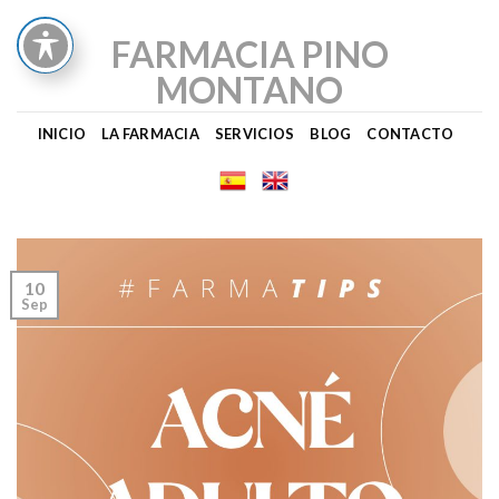
Skip
to
FARMACIA PINO
content
MONTANO
INICIO
LA FARMACIA
SERVICIOS
BLOG
CONTACTO
10
Sep