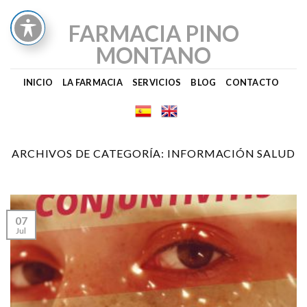
Skip
to
FARMACIA PINO
content
MONTANO
INICIO
LA FARMACIA
SERVICIOS
BLOG
CONTACTO
ARCHIVOS DE CATEGORÍA:
INFORMACIÓN SALUD
07
Jul