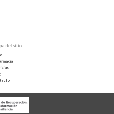
a del sitio
io
farmacia
icios
g
tacto