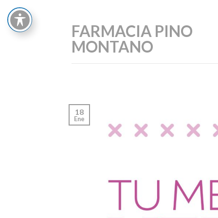
Skip
to
FARMACIA PINO
content
MONTANO
18
Ene