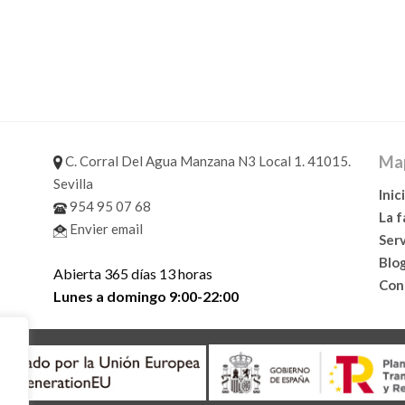
Map
C. Corral Del Agua Manzana N3 Local 1. 41015.
Sevilla
Inic
954 95 07 68
La 
Envier email
Serv
Blo
Abierta 365 días 13 horas
Con
Lunes a domingo 9:00-22:00