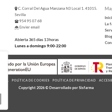
Map
C. Corral Del Agua Manzana N3 Local 1. 41015.
Sevilla
Inic
954 95 07 68
La 
Envier email
Serv
Blo
Abierta 365 días 13 horas
Con
Lunes a domingo 9:00-22:00
LEGAL
POLÍTICA DE COOKIES
POLÍTICA DE PRIVACIDAD
ACCESI
Copyright 2026 © Desarrollado por
Sisfarma