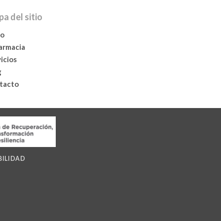
a del sitio
io
farmacia
icios
g
tacto
BILIDAD