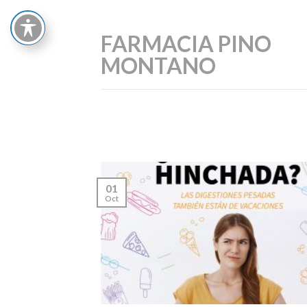
Skip
to
FARMACIA PINO
content
MONTANO
01
Oct