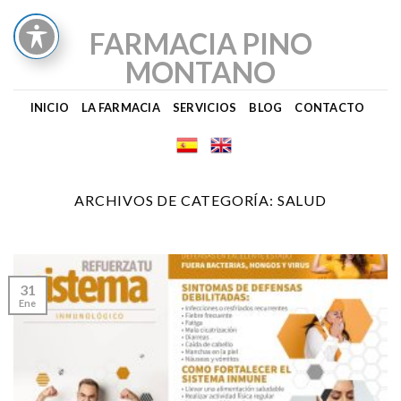
Skip
to
FARMACIA PINO
content
MONTANO
INICIO
LA FARMACIA
SERVICIOS
BLOG
CONTACTO
ARCHIVOS DE CATEGORÍA:
SALUD
31
Ene